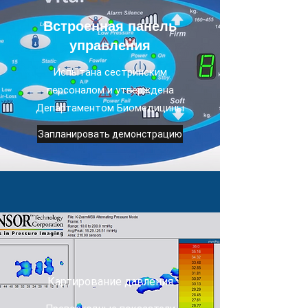
Встроенная панель
управления
Испытана сестринским
персоналом и утверждена
Департаментом Биомедицины
Запланировать демонстрацию
Картирование давления