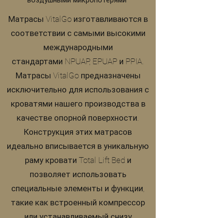
воздушными микропотерями
Матрасы VitalGo изготавливаются в
соответствии с самыми высокими
международными
стандартами NPUAP, EPUAP и PPIA.
Матрасы VitalGo предназначены
исключительно для использования с
кроватями нашего производства в
качестве опорной поверхности.
Конструкция этих матрасов
идеально вписывается в уникальную
раму кровати Total Lift Bed и
позволяет использовать
специальные элементы и функции,
такие как встроенный компрессор
или устанавливаемый снизу