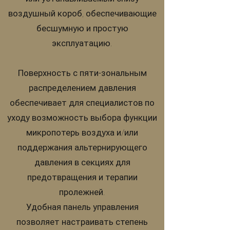
воздушный короб, обеспечивающие
бесшумную и простую
эксплуатацию.
Поверхность с пяти-зональным
распределением давления
обеспечивает для специалистов по
уходу возможность выбора функции
микропотерь воздуха и/или
поддержания альтернирующего
давления в секциях для
предотвращения и терапии
пролежней.
Удобная панель управления
позволяет настраивать степень