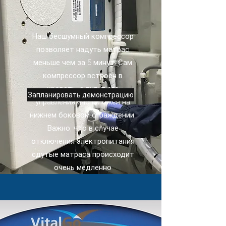
Наш бесшумный компрессор
позволяет надуть матрас
меньше чем за 5 минут. Сам
компрессор встроен в
кровать, а пульт его
Запланировать демонстрацию
управления расположен на
нижнем боковом ограждении.
Важно, что в случае
отключения электропитания
сдутые матраса происходит
очень медленно