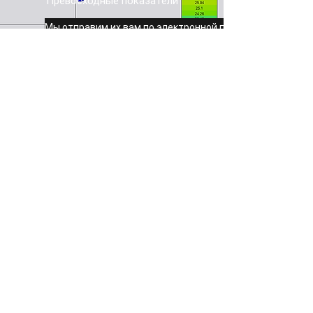
Превосходные показатели
Мы отправим их вам по электронной почте
Результаты
иммерсионных
испытаний
Поистине высшее качество
Скачать результаты